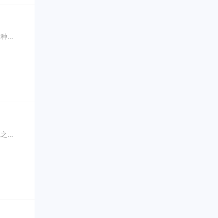
...
...