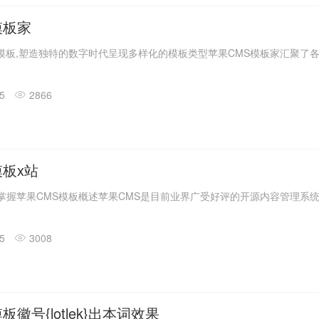
模板家
模板,塑造独特的数字时代呈现多样化的模板类型苹果CMS模板家汇聚了各种
15
2866
模板x站
掌握苹果CMS模板概述苹果CMS是目前业界广受好评的开源内容管理系统之
15
3008
板徽号{lotlek}出本词效果