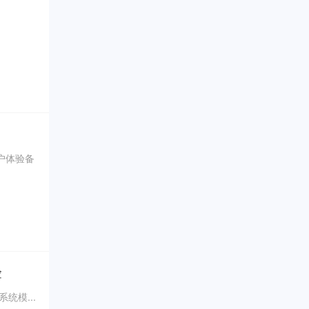
户体验备
验
统模...